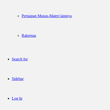
Persiapan Munas-Materi lainnya
Rakernas
Search for
Sidebar
Log In