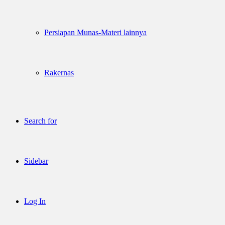
Persiapan Munas-Materi lainnya
Rakernas
Search for
Sidebar
Log In