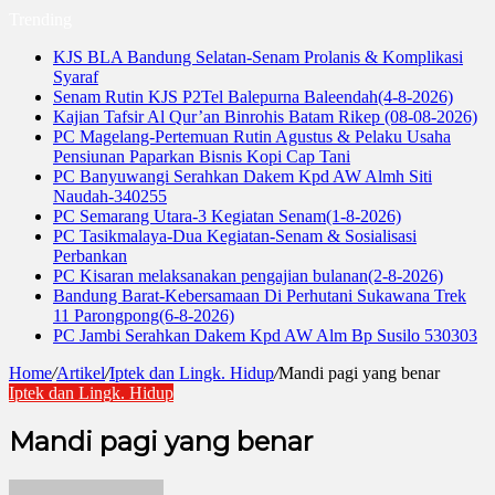
Trending
KJS BLA Bandung Selatan-Senam Prolanis & Komplikasi
Syaraf
Senam Rutin KJS P2Tel Balepurna Baleendah(4-8-2026)
Kajian Tafsir Al Qur’an Binrohis Batam Rikep (08-08-2026)
PC Magelang-Pertemuan Rutin Agustus & Pelaku Usaha
Pensiunan Paparkan Bisnis Kopi Cap Tani
PC Banyuwangi Serahkan Dakem Kpd AW Almh Siti
Naudah-340255
PC Semarang Utara-3 Kegiatan Senam(1-8-2026)
PC Tasikmalaya-Dua Kegiatan-Senam & Sosialisasi
Perbankan
PC Kisaran melaksanakan pengajian bulanan(2-8-2026)
Bandung Barat-Kebersamaan Di Perhutani Sukawana Trek
11 Parongpong(6-8-2026)
PC Jambi Serahkan Dakem Kpd AW Alm Bp Susilo 530303
Home
/
Artikel
/
Iptek dan Lingk. Hidup
/
Mandi pagi yang benar
Iptek dan Lingk. Hidup
Mandi pagi yang benar