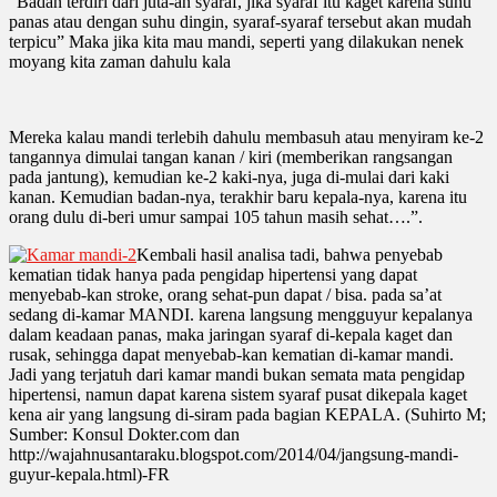
“Badan terdiri dari juta-an syaraf, jika syaraf itu kaget karena suhu
panas atau dengan suhu dingin, syaraf-syaraf tersebut akan mudah
terpicu” Maka jika kita mau mandi, seperti yang dilakukan nenek
moyang kita zaman dahulu kala
Mereka kalau mandi terlebih dahulu membasuh atau menyiram ke-2
tangannya dimulai tangan kanan / kiri (memberikan rangsangan
pada jantung), kemudian ke-2 kaki-nya, juga di-mulai dari kaki
kanan. Kemudian badan-nya, terakhir baru kepala-nya, karena itu
orang dulu di-beri umur sampai 105 tahun masih sehat….”.
Kembali hasil analisa tadi, bahwa penyebab
kematian tidak hanya pada pengidap hipertensi yang dapat
menyebab-kan stroke, orang sehat-pun dapat / bisa. pada sa’at
sedang di-kamar MANDI. karena langsung mengguyur kepalanya
dalam keadaan panas, maka jaringan syaraf di-kepala kaget dan
rusak, sehingga dapat menyebab-kan kematian di-kamar mandi.
Jadi yang terjatuh dari kamar mandi bukan semata mata pengidap
hipertensi, namun dapat karena sistem syaraf pusat dikepala kaget
kena air yang langsung di-siram pada bagian KEPALA. (Suhirto M;
Sumber: Konsul Dokter.com dan
http://wajahnusantaraku.blogspot.com/2014/04/jangsung-mandi-
guyur-kepala.html)-FR