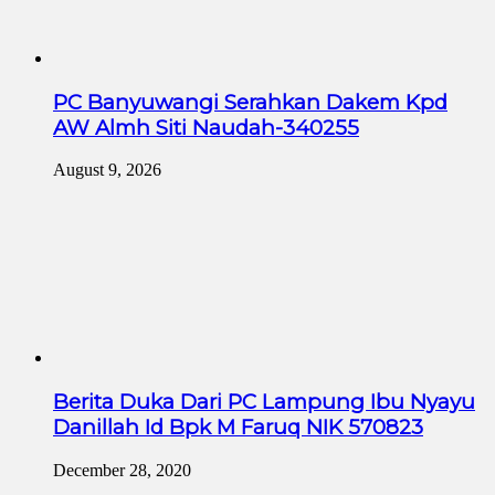
PC Banyuwangi Serahkan Dakem Kpd
AW Almh Siti Naudah-340255
August 9, 2026
Berita Duka Dari PC Lampung Ibu Nyayu
Danillah Id Bpk M Faruq NIK 570823
December 28, 2020