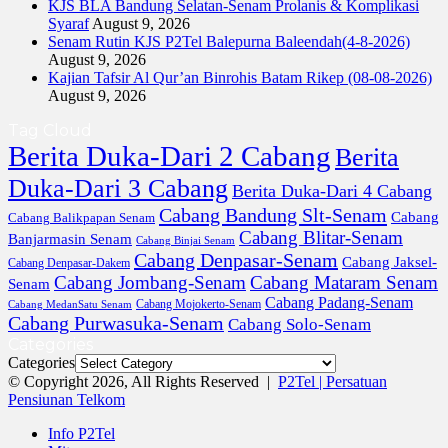
KJS BLA Bandung Selatan-Senam Prolanis & Komplikasi
Syaraf
August 9, 2026
Senam Rutin KJS P2Tel Balepurna Baleendah(4-8-2026)
August 9, 2026
Kajian Tafsir Al Qur’an Binrohis Batam Rikep (08-08-2026)
August 9, 2026
Tag Cloud
Berita Duka-Dari 2 Cabang
Berita
Duka-Dari 3 Cabang
Berita Duka-Dari 4 Cabang
Cabang Bandung Slt-Senam
Cabang
Cabang Balikpapan Senam
Cabang Blitar-Senam
Banjarmasin Senam
Cabang Binjai Senam
Cabang Denpasar-Senam
Cabang Jaksel-
Cabang Denpasar-Dakem
Cabang Jombang-Senam
Cabang Mataram Senam
Senam
Cabang Padang-Senam
Cabang MedanSatu Senam
Cabang Mojokerto-Senam
Cabang Purwasuka-Senam
Cabang Solo-Senam
Categories
Categories
© Copyright 2026, All Rights Reserved |
P2Tel | Persatuan
Pensiunan Telkom
Info P2Tel