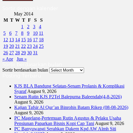
Sortir dengan kalender
May 2014
M
T
W
T
F
S
S
1
2
3
4
5
6
7
8
9
10
11
12
13
14
15
16
17
18
19
20
21
22
23
24
25
26
27
28
29
30
31
« Apr
Jun »
Sortir berdasarkan bulan
Sortir berdasarkan bulan
Posting Terbaru
KJS BLA Bandung Selatan-Senam Prolanis & Komplikasi
Syaraf
August 9, 2026
Senam Rutin KJS P2Tel Balepurna Baleendah(4-8-2026)
August 9, 2026
Kajian Tafsir Al Qur’an Binrohis Batam Rikep (08-08-2026)
August 9, 2026
PC Magelang-Pertemuan Rutin Agustus & Pelaku Usaha
Pensiunan Paparkan Bisnis Kopi Cap Tani
August 9, 2026
PC Banyuwangi Serahkan Dakem Kpd AW Almh Siti