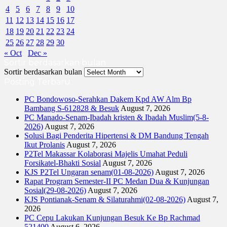
4
5
6
7
8
9
10
11
12
13
14
15
16
17
18
19
20
21
22
23
24
25
26
27
28
29
30
« Oct
Dec »
Sortir berdasarkan bulan
Sortir berdasarkan bulan
Posting Terbaru
PC Bondowoso-Serahkan Dakem Kpd AW Alm Bp
Bambang S-612828 & Besuk
August 7, 2026
PC Manado-Senam-Ibadah kristen & Ibadah Muslim(5-8-
2026)
August 7, 2026
Solusi Bagi Penderita Hipertensi & DM Bandung Tengah
Ikut Prolanis
August 7, 2026
P2Tel Makassar Kolaborasi Majelis Umahat Peduli
Forsikatel-Bhakti Sosial
August 7, 2026
KJS P2Tel Ungaran senam(01-08-2026)
August 7, 2026
Rapat Program Semester-II PC Medan Dua & Kunjungan
Sosial(29-08-2026)
August 7, 2026
KJS Pontianak-Senam & Silaturahmi(02-08-2026)
August 7,
2026
PC Cepu Lakukan Kunjungan Besuk Ke Bp Rachmad
521400
August 6, 2026