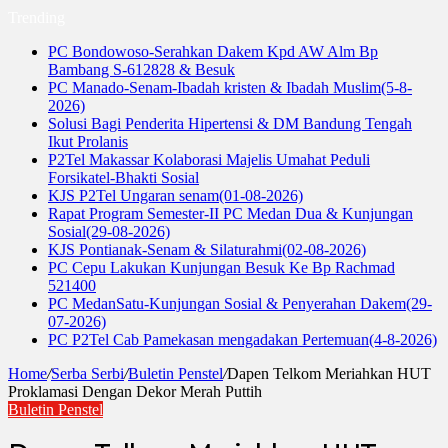
Trending
PC Bondowoso-Serahkan Dakem Kpd AW Alm Bp
Bambang S-612828 & Besuk
PC Manado-Senam-Ibadah kristen & Ibadah Muslim(5-8-
2026)
Solusi Bagi Penderita Hipertensi & DM Bandung Tengah
Ikut Prolanis
P2Tel Makassar Kolaborasi Majelis Umahat Peduli
Forsikatel-Bhakti Sosial
KJS P2Tel Ungaran senam(01-08-2026)
Rapat Program Semester-II PC Medan Dua & Kunjungan
Sosial(29-08-2026)
KJS Pontianak-Senam & Silaturahmi(02-08-2026)
PC Cepu Lakukan Kunjungan Besuk Ke Bp Rachmad
521400
PC MedanSatu-Kunjungan Sosial & Penyerahan Dakem(29-
07-2026)
PC P2Tel Cab Pamekasan mengadakan Pertemuan(4-8-2026)
Home
/
Serba Serbi
/
Buletin Penstel
/
Dapen Telkom Meriahkan HUT
Proklamasi Dengan Dekor Merah Puttih
Buletin Penstel