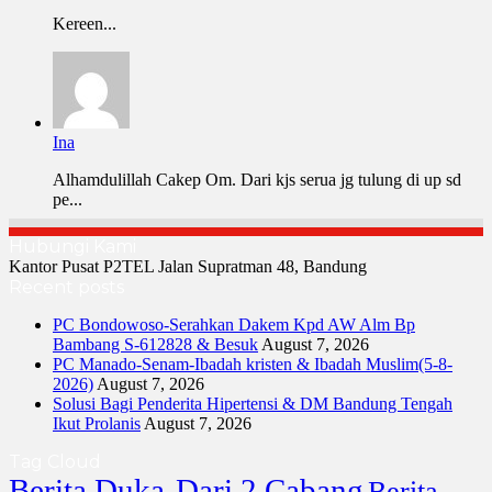
Kereen...
Ina
Alhamdulillah Cakep Om. Dari kjs serua jg tulung di up sd
pe...
Hubungi Kami
Kantor Pusat P2TEL Jalan Supratman 48, Bandung
Recent posts
PC Bondowoso-Serahkan Dakem Kpd AW Alm Bp
Bambang S-612828 & Besuk
August 7, 2026
PC Manado-Senam-Ibadah kristen & Ibadah Muslim(5-8-
2026)
August 7, 2026
Solusi Bagi Penderita Hipertensi & DM Bandung Tengah
Ikut Prolanis
August 7, 2026
Tag Cloud
Berita Duka-Dari 2 Cabang
Berita