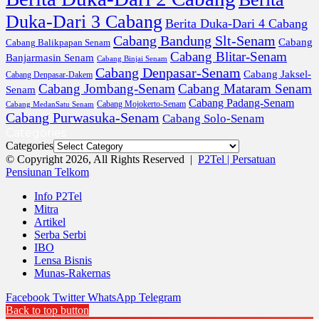
Duka-Dari 3 Cabang
Berita Duka-Dari 4 Cabang
Cabang Bandung Slt-Senam
Cabang
Cabang Balikpapan Senam
Cabang Blitar-Senam
Banjarmasin Senam
Cabang Binjai Senam
Cabang Denpasar-Senam
Cabang Jaksel-
Cabang Denpasar-Dakem
Cabang Jombang-Senam
Cabang Mataram Senam
Senam
Cabang Padang-Senam
Cabang MedanSatu Senam
Cabang Mojokerto-Senam
Cabang Purwasuka-Senam
Cabang Solo-Senam
Categories
Categories
© Copyright 2026, All Rights Reserved |
P2Tel | Persatuan
Pensiunan Telkom
Info P2Tel
Mitra
Artikel
Serba Serbi
IBO
Lensa Bisnis
Munas-Rakernas
Facebook
Twitter
WhatsApp
Telegram
Back to top button