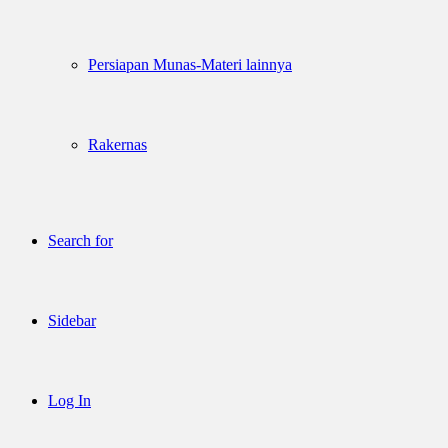
Persiapan Munas-Materi lainnya
Rakernas
Search for
Sidebar
Log In